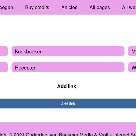
oegen
Buy credits
Articles
All pages
All we
Kookboeken
M
Recepten
W
Add link
Add link
ight © 2021 Onderdeel van
BaakmanMedia
&
Vrolijk Internet S