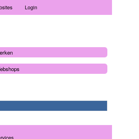
bsites
Login
erken
ebshops
ervices